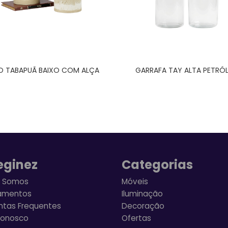
O TABAPUÃ BAIXO COM ALÇA
GARRAFA TAY ALTA PETRÓ
eginez
Categorias
 Somos
Móveis
amentos
Iluminação
ntas Frequentes
Decoração
Conosco
Ofertas