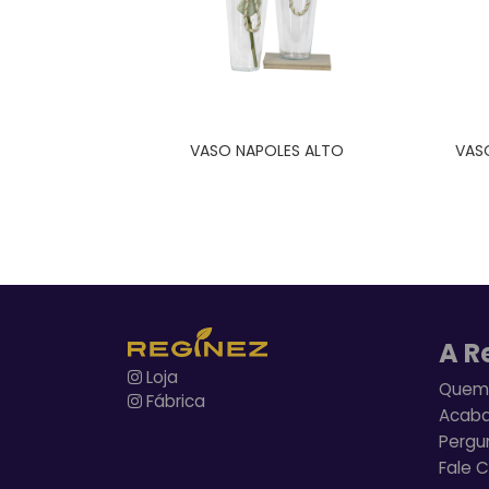
VASO NAPOLES ALTO
VAS
A R
Loja
Quem
Fábrica
Acab
Pergu
Fale 